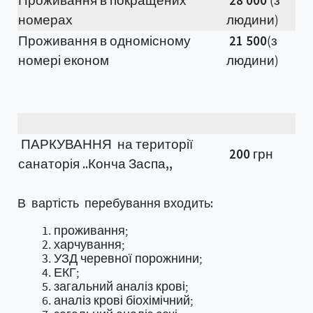
Проживання в покращених
28 000
(з
номерах
людини)
Проживання в одномісному
21 500
(з
номері економ
людини)
ПАРКУВАННЯ на території
200 грн
санаторія ..Конча Заспа,,
В вартість перебування входить:
проживання;
харчування;
УЗД черевної порожнини;
ЕКГ;
загальний аналіз крові;
аналіз крові біохімічний;