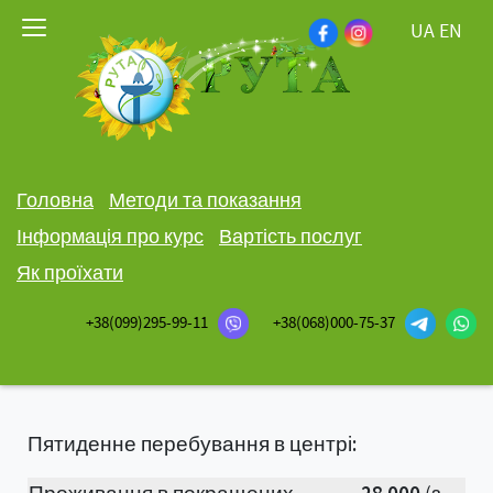
UA
EN
Головна
Методи та показання
Інформація про курс
Вартість послуг
Як проїхати
+38(099)295-99-11
+38(068)000-75-37
Пятиденне перебування в центрі: