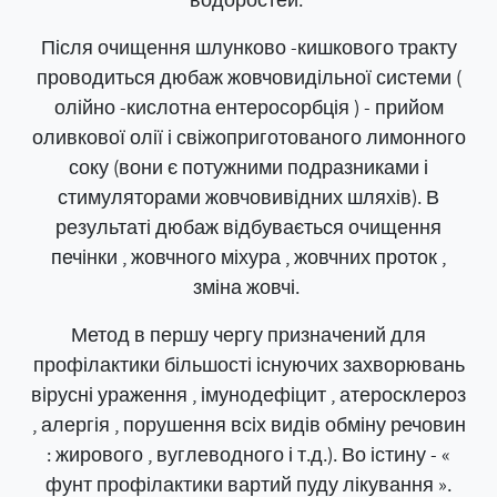
водоростей.
Після очищення шлунково -кишкового тракту
проводиться дюбаж жовчовидільної системи (
олійно -кислотна ентеросорбція ) - прийом
оливкової олії і свіжоприготованого лимонного
соку (вони є потужними подразниками і
стимуляторами жовчовивідних шляхів). В
результаті дюбаж відбувається очищення
печінки , жовчного міхура , жовчних проток ,
зміна жовчі.
Метод в першу чергу призначений для
профілактики більшості існуючих захворювань
вірусні ураження , імунодефіцит , атеросклероз
, алергія , порушення всіх видів обміну речовин
: жирового , вуглеводного і т.д.). Во істину - «
фунт профілактики вартий пуду лікування ».