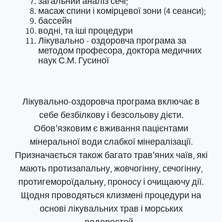
загальний аналіз сечі;
масаж спини і комірцевої зони (4 сеанси);
бассейн
водні, та іші процедури
Лікувально - оздоровча програма за
методом професора, доктора медичних
наук С.М. Гусиної
Лікувально-оздоровча програма включає в
себе безбілкову і безсольову дієти.
Обов'язковим є вживання пацієнтами
мінеральної води слабкої мінералізації.
Призначається також багато трав'яних чаїв, які
мають протизапальну, жовчогінну, сечогінну,
протигемороїдальну, проносу і очищаючу дії.
Щодня проводяться клизмені процедури на
основі лікувальних трав і морських